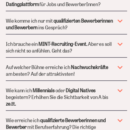
Datingplattform
für Jobs und BewerberInnen?
Wie komme ich nur mit
qualifizierten Bewerberinnen
und Bewerbern
ins Gespräch?
Ich brauche ein
MINT-Recruiting-Event.
Aber es soll
sich nicht so anfühlen. Geht das?
Auf welcher Bühne erreiche ich
Nachwuchskräfte
am besten? Auf der attraktivsten!
Wie kann ich
Millennials
oder
Digital Natives
begeistern? Erhöhen Sie die Sichtbarkeit von A bis
ze.tt.
Wie erreiche ich
qualifizierte Bewerberinnen und
Bewerber
mit Berufserfahrung? Die richtige