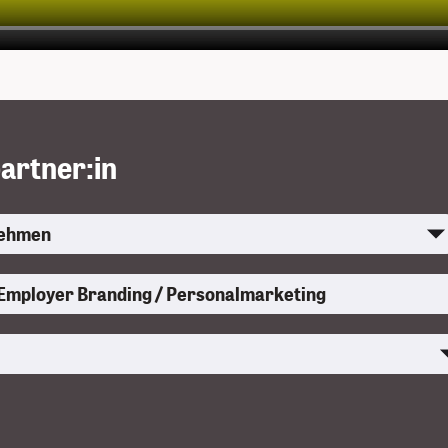
artner:in
uswählen
Bedarf auswählen
len