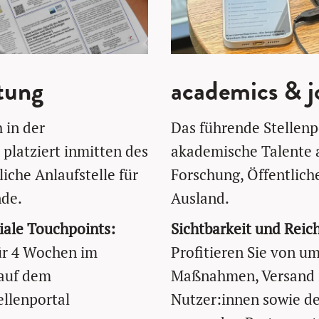
tung
academics & jo
 in der
Das führende Stellenpo
platziert inmitten des
akademische Talente 
liche Anlaufstelle für
Forschung, Öffentlich
nde.
Ausland.
iale Touchpoints:
Sichtbarkeit und Reich
für 4 Wochen im
Profitieren Sie von u
 auf dem
Maßnahmen, Versand i
ellenportal
Nutzer:innen sowie de