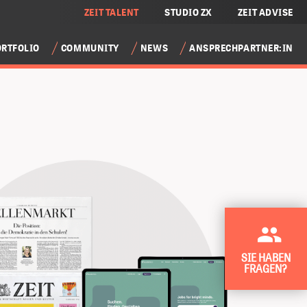
ZEIT TALENT
STUDIO ZX
ZEIT ADVISE
ORTFOLIO
COMMUNITY
NEWS
ANSPRECHPARTNER:IN
SIE HABEN
FRAGEN?