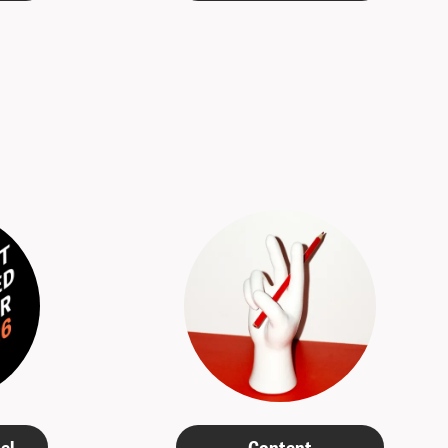
el
Content