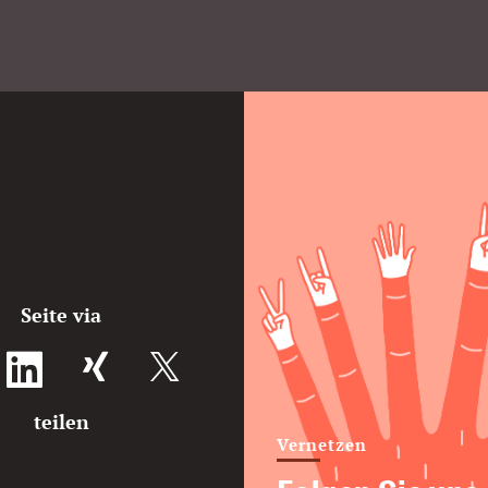
Seite via
XING teilen
teilen
Vernetzen