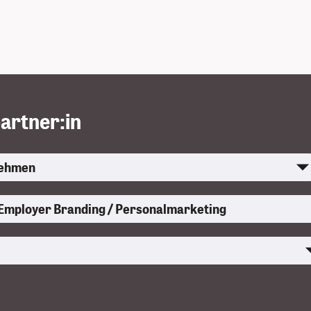
artner:in
uswählen
Bedarf auswählen
len