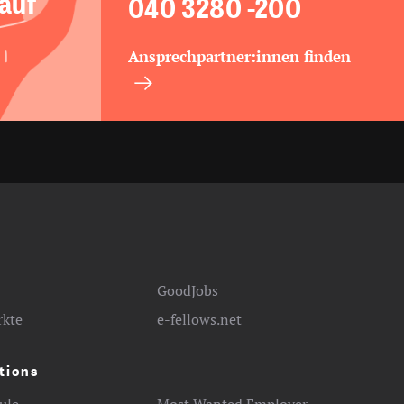
 auf
040 3280 -200
Ansprechpartner:innen finden
GoodJobs
rkte
e-fellows.net
tions