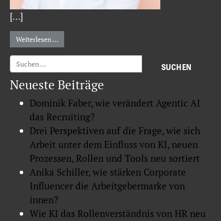
[…]
from Mona Finke
Weiterlesen …
Suche nach:
Neueste Beiträge
Dominik Faber, wie verändert Agentic AI
das Recruiting?
Drei Perspektiven auf die Frage, wie sich
Arbeit unter dem Einfluss von KI, neuen
Prozessen, Rollen und Tools neu sortiert
Anika Schiller, wie stärken Corporate
Influencer die Arbeitgebermarke von
innen?
Wie KI das Rollenverständnis von HR neu