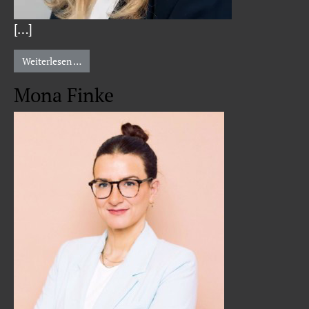
[…]
from Andrea Brandhoff
Weiterlesen …
Mona Finke