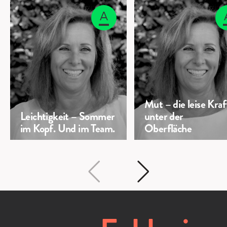
Mut – die leise Kraf
Leichtigkeit – Sommer
unter der
im Kopf. Und im Team.
Oberfläche