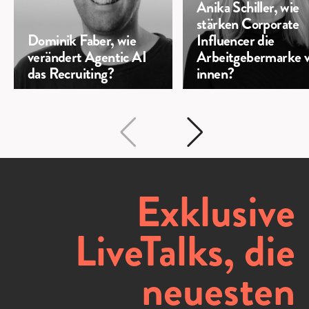
Anika Schiller, wie
stärken Corporate
Dominik Faber, wie
Influencer die
verändert Agentic AI
Arbeitgebermarke 
das Recruiting?
innen?
Exklusive
LiveTalks, die
neuesten