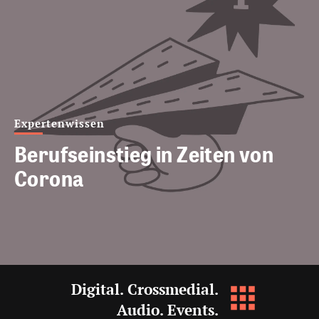
Expertenwissen
Berufseinstieg in Zeiten von
Corona
Digital. Crossmedial.
Audio. Events.